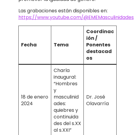
Las grabaciones están disponibles en:
https://www.youtube.com/@EMEMasculinidades
Coordinac
ión /
Fecha
Tema
Ponentes
destacad
os
Charla
inaugural:
“Hombres
y
18 de enero
masculinid
Dr. José
2024
ades:
Olavarría
quiebres y
continuida
des del s.XX
al s.XXI”