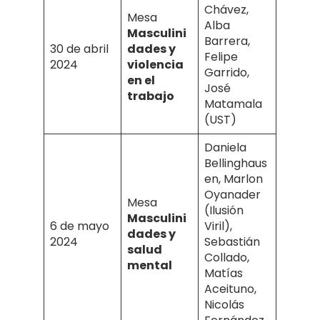
Chávez,
Mesa
Alba
Masculini
Barrera,
30 de abril
dades y
Felipe
2024
violencia
Garrido,
en el
José
trabajo
Matamala
(UST)
Daniela
Bellinghaus
en, Marlon
Oyanader
Mesa
(Ilusión
Masculini
6 de mayo
Viril),
dades y
2024
Sebastián
salud
Collado,
mental
Matías
Aceituno,
Nicolás