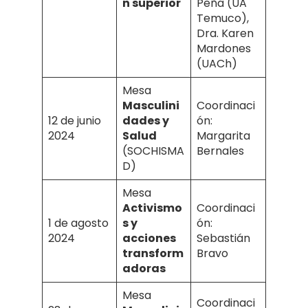
n superior
Peña (UA
Temuco),
Dra. Karen
Mardones
(UACh)
Mesa
Masculini
Coordinaci
12 de junio
dades y
ón:
2024
Salud
Margarita
(SOCHISMA
Bernales
D)
Mesa
Activismo
Coordinaci
1 de agosto
s y
ón:
2024
acciones
Sebastián
transform
Bravo
adoras
Mesa
Coordinaci