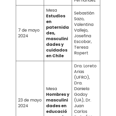
Fernández
Mesa
Sebastián
Estudios
Sazo,
en
Valentina
paternida
7 de mayo
Vallejo,
des,
2024
Josefina
masculini
Escobar,
dades y
Teresa
cuidados
Ropert
en Chile
Dra. Loreto
Arias
(UFRO),
Dra.
Mesa
Daniela
Hombres y
Godoy
23 de mayo
masculini
(UA), Dr.
2024
dades en
Juan
educació
Carlos