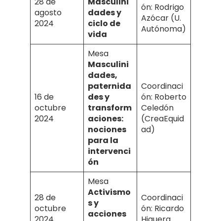
28 de
Masculini
ón: Rodrigo
agosto
dades y
Azócar (U.
2024
ciclo de
Autónoma)
vida
Mesa
Masculini
dades,
paternida
Coordinaci
16 de
des y
ón: Roberto
octubre
transform
Celedón
2024
aciones:
(CreaEquid
nociones
ad)
para la
intervenci
ón
Mesa
Activismo
28 de
Coordinaci
s y
octubre
ón: Ricardo
acciones
2024
Higuera