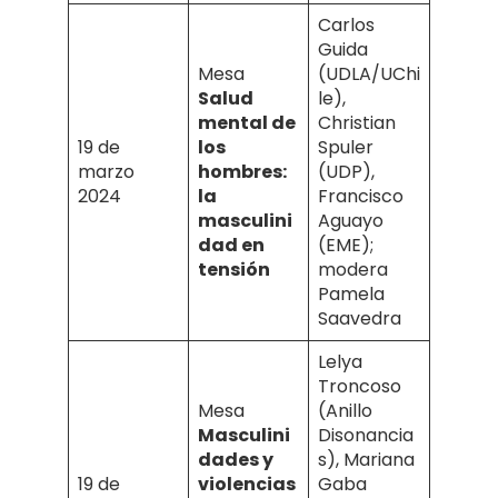
Carlos
Guida
Mesa
(UDLA/UChi
Salud
le),
mental de
Christian
19 de
los
Spuler
marzo
hombres:
(UDP),
2024
la
Francisco
masculini
Aguayo
dad en
(EME);
tensión
modera
Pamela
Saavedra
Lelya
Troncoso
Mesa
(Anillo
Masculini
Disonancia
dades y
s), Mariana
19 de
violencias
Gaba