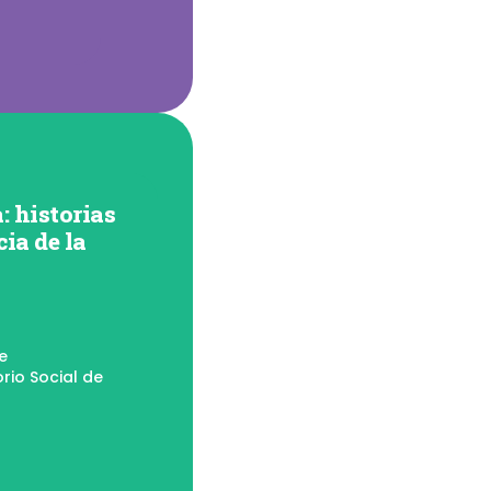
: historias
cia de la
e
rio Social de