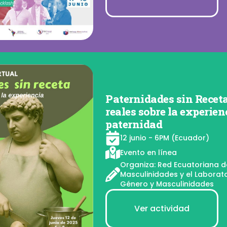
Paternidades sin Receta
reales sobre la experien
paternidad
12 junio - 6PM (Ecuador)
Evento en línea
Organiza: Red Ecuatoriana d
Masculinidades y el Laborato
Género y Masculinidades
Ver actividad