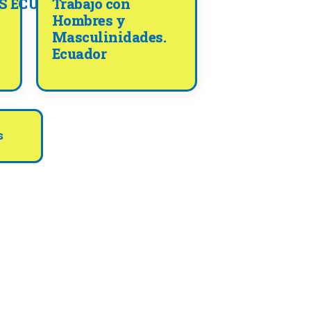
S ECUADOR
Trabajo con
Hombres y
Masculinidades.
Ecuador
s