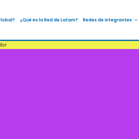
Global?
¿Qué es la Red de Latam?
Redes de integrantes
dor